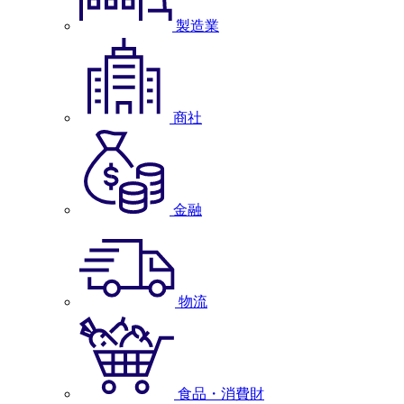
製造業
商社
金融
物流
食品・消費財