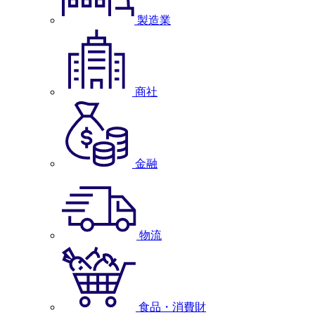
製造業
商社
金融
物流
食品・消費財