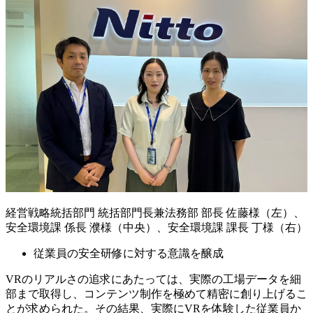
経営戦略統括部門 統括部門長兼法務部 部長 佐藤様（左）、
安全環境課 係長 濮様（中央）、安全環境課 課長 丁様（右）
従業員の安全研修に対する意識を醸成
VRのリアルさの追求にあたっては、実際の工場データを細
部まで取得し、コンテンツ制作を極めて精密に創り上げるこ
とが求められた。その結果、実際にVRを体験した従業員か