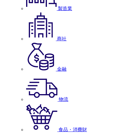
製造業
商社
金融
物流
食品・消費財