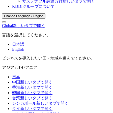
サステナブル調達方針
新しいタブで開く
KDDIグループについて
Change Language / Region
Global
新しいタブで開く
言語を選択してください。
日本語
English
ビジネスを導入したい国・地域を選んでください。
アジア / オセアニア
日本
中国
新しいタブで開く
香港
新しいタブで開く
韓国
新しいタブで開く
台湾
新しいタブで開く
シンガポール
新しいタブで開く
タイ
新しいタブで開く